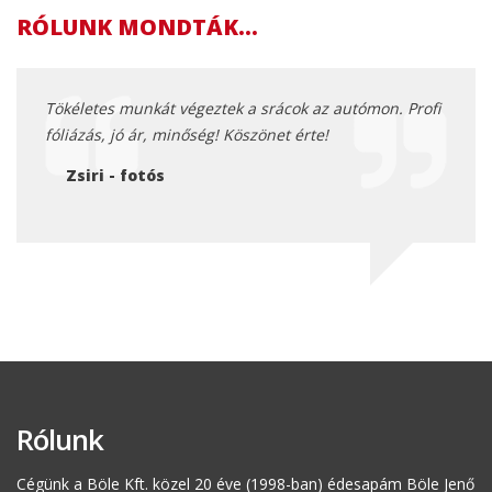
RÓLUNK MONDTÁK...
ett az
Tökéletes munkát végeztek a srácok az autómon. Profi
Még e
bb 10
fóliázás, jó ár, minőség! Köszönet érte!
autó!
fokka
Zsiri - fotós
em
Sz
Rólunk
Cégünk a Böle Kft. közel 20 éve (1998-ban) édesapám Böle Jenő