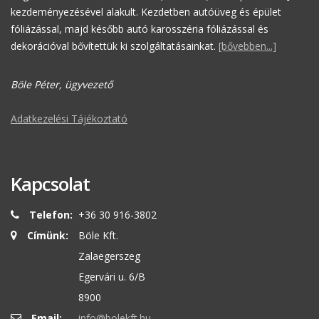
kezdeményezésével alakult. Kezdetben autóüveg és épület
fóliázással, majd később autó karosszéria fóliázással és
dekorációval bővítettük ki szolgáltatásainkat.
[bővebben...]
Böle Péter, ügyvezető
Adatkezelési Tájékoztató
Kapcsolat
Telefon:
+36 30 916-3802
Címünk:
Böle Kft.
Zalaegerszeg
Egervári u. 6/B
8900
Email:
info@bolekft.hu