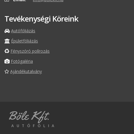
Tevékenységi Köreink
Autófóliázás
Épületfóliázás
Fényszóró polírozás
Fotógaléria
Ajándékutalvány
Böle Kft.
AUTÓFÓLIA