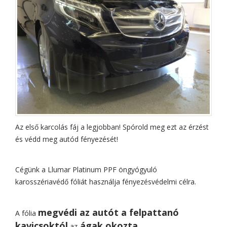
Az első karcolás fáj a legjobban! Spórold meg ezt az érzést
és védd meg autód fényezését!
Cégünk a Llumar Platinum PPF öngyógyuló
karosszériavédő fóliát használja fényezésvédelmi célra.
megvédi az autót a felpattanó
A fólia
kavicsoktól
ágak okozta
az