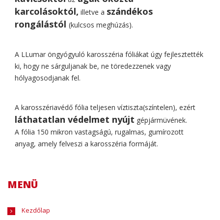
karcolásoktól,
szándékos
illetve a
rongálástól
(kulcsos meghúzás).
A LLumar öngyógyuló karosszéria fóliákat úgy fejlesztették
ki, hogy ne sárguljanak be, ne töredezzenek vagy
hólyagosodjanak fel.
A karosszériavédő fólia teljesen víztiszta(színtelen), ezért
láthatatlan védelmet nyújt
gépjármüvének.
A fólia 150 mikron vastagságú, rugalmas, gumírozott
anyag, amely felveszi a karosszéria formáját.
MENÜ
Kezdőlap