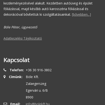
kezdeményezésével alakult. Kezdetben autóüveg és épület
fóliázással, majd később autó karosszéria fóliázással és
dekorációval bővítettük ki szolgáltatásainkat.
[bővebben...]
Böle Péter, ügyvezető
Adatkezelési Tájékoztató
Kapcsolat
Telefon:
+36 30 916-3802
Címünk:
Böle Kft.
Zalaegerszeg
Egervári u. 6/B
8900
Email:
info@bolekft.hu