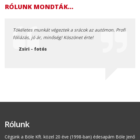
RÓLUNK MONDTÁK...
ett az
Tökéletes munkát végeztek a srácok az autómon. Profi
Még e
bb 10
fóliázás, jó ár, minőség! Köszönet érte!
autó!
fokka
Zsiri - fotós
em
Sz
Rólunk
Cégünk a Böle Kft. közel 20 éve (1998-ban) édesapám Böle Jenő