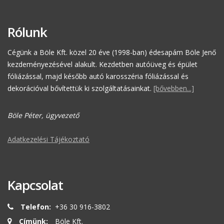
Rólunk
Cégünk a Böle Kft. közel 20 éve (1998-ban) édesapám Böle Jenő
kezdeményezésével alakult. Kezdetben autóüveg és épület
fóliázással, majd később autó karosszéria fóliázással és
dekorációval bővítettük ki szolgáltatásainkat.
[bővebben...]
Böle Péter, ügyvezető
Adatkezelési Tájékoztató
Kapcsolat
Telefon:
+36 30 916-3802
Címünk:
Böle Kft.