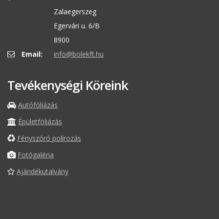
Zalaegerszeg
Egervári u. 6/B
8900
Email:
info@bolekft.hu
Tevékenységi Köreink
Autófóliázás
Épületfóliázás
Fényszóró polírozás
Fotógaléria
Ajándékutalvány