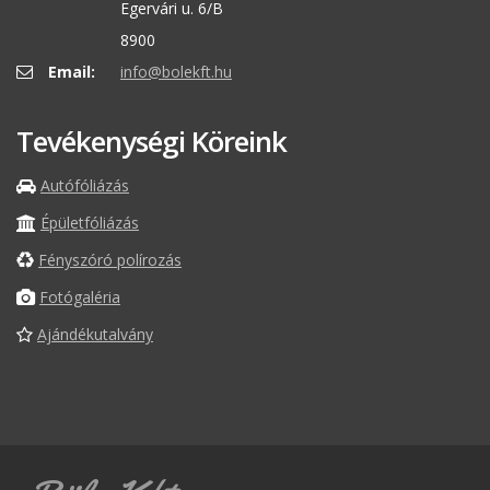
Egervári u. 6/B
8900
Email:
info@bolekft.hu
Tevékenységi Köreink
Autófóliázás
Épületfóliázás
Fényszóró polírozás
Fotógaléria
Ajándékutalvány