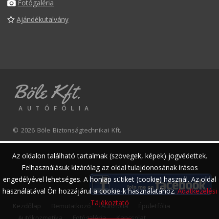
Fotógaléria
Ajándékutalvány
Böle Kft.
AUTÓFÓLIA
© 2026 Böle Biztonságtechnikai Kft.
Az oldalon található tartalmak (szövegek, képek) jogvédettek.
Felhasználásuk kizárólag az oldal tulajdonosának írásos
engedélyével lehetséges. A honlap sütiket (cookie) használ. Az oldal
használatával Ön hozzájárul a cookie-k használatához.
Adatkezelési
Tájékoztató
Kezdőlap
Bemutatkozó
Autófólia
Épületfólia
Autókozmetika
Fotógaléria
Kapcsolat