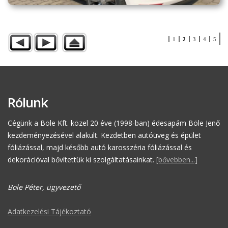
1
2
3
4
5
Rólunk
Cégünk a Böle Kft. közel 20 éve (1998-ban) édesapám Böle Jenő
kezdeményezésével alakult. Kezdetben autóüveg és épület
fóliázással, majd később autó karosszéria fóliázással és
dekorációval bővítettük ki szolgáltatásainkat.
[bővebben...]
Böle Péter, ügyvezető
Adatkezelési Tájékoztató