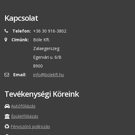
Kapcsolat
Telefon:
+36 30 916-3802
Címünk:
Böle Kft.
Zalaegerszeg
Egervári u. 6/B
8900
Email:
info@bolekft.hu
Tevékenységi Köreink
Autófóliázás
Épületfóliázás
Fényszóró polírozás